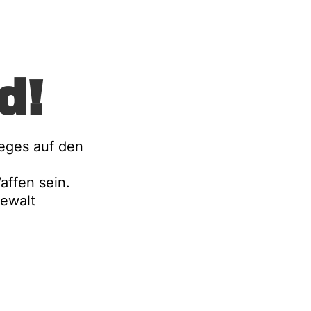
d!
ieges auf den
affen sein.
Gewalt