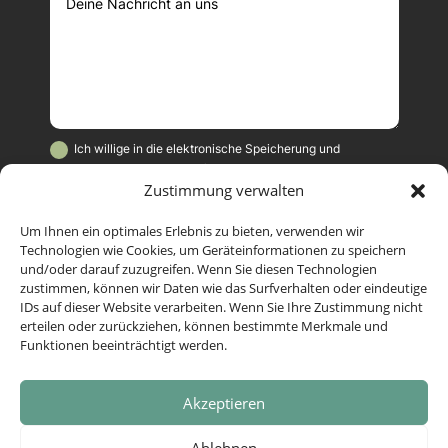
Ich willige in die elektronische Speicherung und
Verarbeitung meiner Daten für die Zwecke der Kampagne
Zustimmung verwalten
"Wehrhaft ohne Waffen" ein. Diese Einwilligung kann jederzeit
mit Wirkung für die Zukunft beschränkt oder widerrufen
werden. Weitere Informationen hierzu und Widerrufshinweise
Um Ihnen ein optimales Erlebnis zu bieten, verwenden wir
Technologien wie Cookies, um Geräteinformationen zu speichern
stehen in unserer Datenschutzerklärung, zu finden ganz unten
und/oder darauf zuzugreifen. Wenn Sie diesen Technologien
auf dieser Seite.
zustimmen, können wir Daten wie das Surfverhalten oder eindeutige
IDs auf dieser Website verarbeiten. Wenn Sie Ihre Zustimmung nicht
Senden
=
12 + 4
erteilen oder zurückziehen, können bestimmte Merkmale und
Funktionen beeinträchtigt werden.
Akzeptieren
Ablehnen