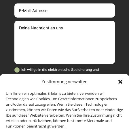
Ich willige in die elektronische Speicherung und
Verarbeitung meiner Daten für die Zwecke der Kampagne
Zustimmung verwalten
"Wehrhaft ohne Waffen" ein. Diese Einwilligung kann jederzeit
mit Wirkung für die Zukunft beschränkt oder widerrufen
werden. Weitere Informationen hierzu und
Um Ihnen ein optimales Erlebnis zu bieten, verwenden wir
Technologien wie Cookies, um Geräteinformationen zu speichern
Widerrufshinweise stehen in unserer Datenschutzerklärung,
und/oder darauf zuzugreifen. Wenn Sie diesen Technologien
zu finden ganz unten auf dieser Seite.
zustimmen, können wir Daten wie das Surfverhalten oder eindeutige
IDs auf dieser Website verarbeiten. Wenn Sie Ihre Zustimmung nicht
Senden
=
13 + 7
erteilen oder zurückziehen, können bestimmte Merkmale und
Funktionen beeinträchtigt werden.