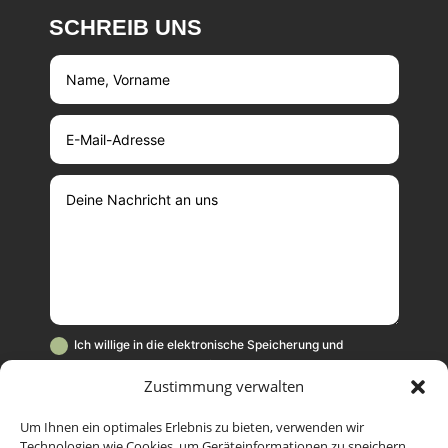
SCHREIB UNS
Ich willige in die elektronische Speicherung und
Verarbeitung meiner Daten für die Zwecke der Kampagne
Zustimmung verwalten
"Wehrhaft ohne Waffen" ein. Diese Einwilligung kann jederzeit
mit Wirkung für die Zukunft beschränkt oder widerrufen
werden. Weitere Informationen hierzu und
Um Ihnen ein optimales Erlebnis zu bieten, verwenden wir
Technologien wie Cookies, um Geräteinformationen zu speichern
Widerrufshinweise stehen in unserer Datenschutzerklärung,