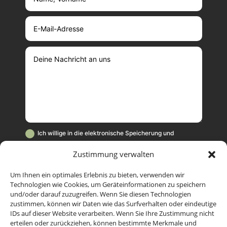
Ich willige in die elektronische Speicherung und
Verarbeitung meiner Daten für die Zwecke der Kampagne
Zustimmung verwalten
"Wehrhaft ohne Waffen" ein. Diese Einwilligung kann jederzeit
mit Wirkung für die Zukunft beschränkt oder widerrufen
werden. Weitere Informationen hierzu und
Um Ihnen ein optimales Erlebnis zu bieten, verwenden wir
Widerrufshinweise stehen in unserer Datenschutzerklärung,
Technologien wie Cookies, um Geräteinformationen zu speichern
und/oder darauf zuzugreifen. Wenn Sie diesen Technologien
zu finden ganz unten auf dieser Seite.
zustimmen, können wir Daten wie das Surfverhalten oder eindeutige
IDs auf dieser Website verarbeiten. Wenn Sie Ihre Zustimmung nicht
Senden
=
2 + 15
erteilen oder zurückziehen, können bestimmte Merkmale und