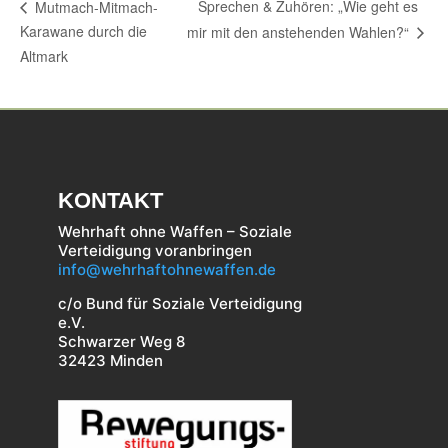
Sprechen & Zuhören: „Wie geht es
Mutmach-Mitmach-
Karawane durch die
mir mit den anstehenden Wahlen?“
Altmark
KONTAKT
Wehrhaft ohne Waffen – Soziale
Verteidigung voranbringen
info@wehrhaftohnewaffen.de
c/o Bund für Soziale Verteidigung
e.V.
Schwarzer Weg 8
32423 Minden