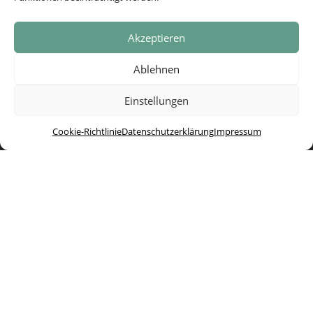
Akzeptieren
Ablehnen
Einstellungen
Cookie-Richtlinie
Datenschutzerklärung
Impressum
Ich willige in die elektronische Speicherung und
Verarbeitung meiner Daten für die Zwecke der Kampagne
"Wehrhaft ohne Waffen" ein. Diese Einwilligung kann jederzeit
mit Wirkung für die Zukunft beschränkt oder widerrufen
werden. Weitere Informationen hierzu und
Widerrufshinweise stehen in unserer Datenschutzerklärung,
zu finden ganz unten auf dieser Seite.
Senden
=
8 + 5