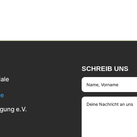
SCHREIB UNS
ale
de
igung e.V.